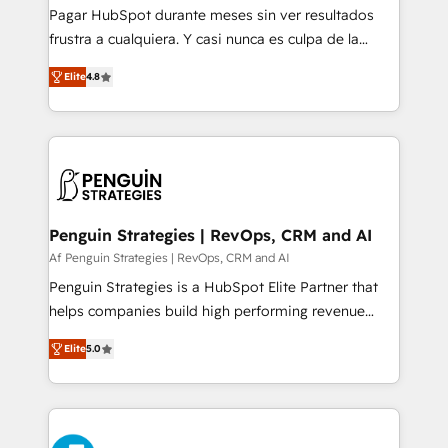
commercialization, real estate, health, education,
Pagar HubSpot durante meses sin ver resultados
SaaS, Software Dev & IT and consulting, make the
frustra a cualquiera. Y casi nunca es culpa de la
most out of their HubSpot experience operating in
herramienta: es del enfoque con el que se
the United States, EU, UAE, Mexico and Latin
Elite
4.8
implementó. Trabajamos con un catálogo de +80
America. From casual user to super fan: make
casos de uso: cada uno resuelve un problema
HubSpot an experience you LOVE!
concreto de tu operación en HubSpot. La entrega
toma de 1 a 3 semanas por caso, abordamos varios
en paralelo cuando tiene sentido, y siempre
confirmamos resultados antes de seguir avanzando.
Empiezas a ver resultados antes de que termine el
Penguin Strategies | RevOps, CRM and AI
mes. 🏆 HubSpot Partner of the Year 2022, máximo
Af Penguin Strategies | RevOps, CRM and AI
reconocimiento del ecosistema. Elite Solutions
Penguin Strategies is a HubSpot Elite Partner that
Partner, el nivel más alto. +700 clientes
helps companies build high performing revenue
implementados en LATAM, Marcas como Hyatt,
operations across complex sales cycles, multi
Hospital ABC, Hogares Unión, Yves Rocher,
Elite
5.0
system environments and global SaaS or
MacStore, Café Britt, Bella Piel, confiaron en
manufacturing teams. Trusted by leading enterprises
nosotros para impulsar la eficiencia de sus procesos
and fast growing scale ups including Sony, Rapyd,
en HubSpot. No necesitas tener todas las
Fiverr, XM Cyber, Bridgepointe Technologies, EMA
respuestas para empezar. Te ayudamos a identificar