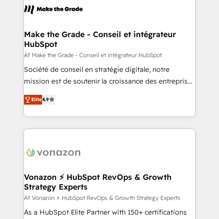
un échange dédié.
day one, our team takes the time to deeply
understand your unique needs, crafting custom
strategies that deliver impactful results. Our mission
Make the Grade - Conseil et intégrateur
HubSpot
is to empower you to unlock HubSpot’s full potential
—faster. Through expert training, unmatched
Af Make the Grade - Conseil et intégrateur HubSpot
responsiveness, and ongoing support, we equip
Société de conseil en stratégie digitale, notre
your team to adopt new systems with confidence
mission est de soutenir la croissance des entreprises
and achieve a unified, data-driven approach to
B2B à travers l’acquisition de nouveaux clients,
Elite
4.9
customer engagement.
l'intégration CRM et le développement des revenus
auprès de vos comptes existants. En France et à
l'international, nous travaillons avec des ETI
ambitieuses, des grands groupes voulant aller au-
delà d’une simple transformation digitale et des
startups florissantes. Nos 3 grandes expertises sont :
➤ L’intégration de CRM et de méthodologie RevOps
Vonazon ⚡ HubSpot RevOps & Growth
Strategy Experts
pour aligner les équipes marketing, commerciales et
support client (data migration, synchronisation API,
Af Vonazon ⚡ HubSpot RevOps & Growth Strategy Experts
audit et maintenance) ➤ La création de sites internet
As a HubSpot Elite Partner with 150+ certifications