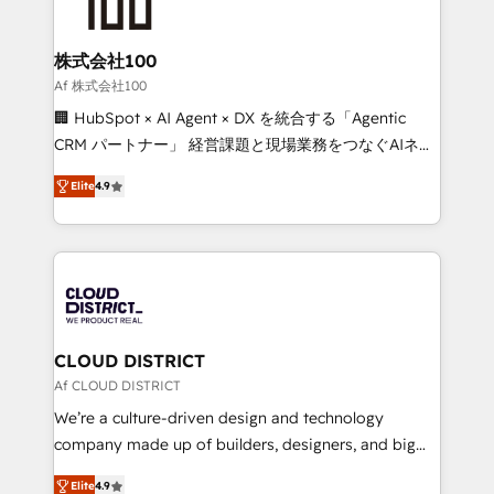
500+ HubSpot implementations, building end-to-
end solutions that integrate CRM, AI automation,
inbound and loop marketing, content, and digital
株式会社100
creativity. Our multicultural team works in Spanish,
Af 株式会社100
Portuguese, and English to design scalable strategies
🏢 HubSpot × AI Agent × DX を統合する「Agentic
that drive measurable growth. 🌎 Highlights: • 10+
CRM パートナー」 経営課題と現場業務をつなぐAIネイ
years as a HubSpot partner. • 2023 Impact Awards:
ティブ・エージェンシーとして、HubSpot Eliteの実装
Platform Migration Excellence. • Top 3 Partner of the
Elite
4.9
力で顧客フロント業務を再設計します。 💡 100inc は何
Year LATAM 2022, 2023, 2024, 2025. • Partner of the
をする会社か？ HubSpotを共通基盤に、AIエージェン
Year 2024. • Organizer of Aliados.ai (AI, marketing &
トを組み込んだ顧客フロント業務（マーケティング・営
tech global congress). 👉 Ready to scale your
業・CS）を組織全体で設計・実装する日本のAIネイテ
business with HubSpot? Let Cebra’s experts help
ィブ・エージェンシーです。事業部・グループ会社・部
you grow faster, smarter, and with impact.
門が分立する組織で、データと業務プロセスのサイロ化
を、CRMを軸とした全社共通基盤に再構築します。意
CLOUD DISTRICT
思決定者・PMO・現場担当者に並走します。 1️⃣
Af CLOUD DISTRICT
HubSpot導入・活用支援 顧客データの一元化から、
We’re a culture-driven design and technology
GTMの見える化・自動化まで。全Hub統合運用、デー
company made up of builders, designers, and big
タ品質設計、グループ横断のCRM統合に対応します。
thinkers. We blend strategy, design, and
2️⃣ AIエージェント組織構築 営業・マーケティング業務
Elite
4.9