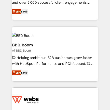
de conversion qui transforment les visiteurs en
and over 5,000 successful client engagements,
opportunités d'affaires ➤ La mise en place de
Vonazon turns marketing complexity into
Elite
5.0
stratégies d'acquisition marketing (SEO, SEA,
measurable, scalable growth. From onboarding to
inbound, automatisation marketing, ABM, IA,
enterprise-grade campaigns, our in-house team
emailing) Informations clés : - 10 ans d'expérience -
builds scalable strategies that drive long-term
100+ intégrations CRM HubSpot réussies - 40
revenue. ⚙️ HubSpot Integration & Optimization •
experts conseil - 150 certifications HubSpot
Seamless CRM, CMS, and automation setup •
cumulées
Complex platform migrations and data cleanups •
BBD Boom
Custom APIs and third-party integrations 📈 End-to-
Af BBD Boom
End Revenue Acceleration • Lifecycle marketing and
💥 Helping ambitious B2B businesses grow faster
pipeline growth programs • Sales enablement tools
with HubSpot. Performance and ROI focused. 💥
and CRM optimization • Retention strategies with
BBD Boom is the HubSpot partner that can help you
customer journey mapping 🏅 Elite-Level HubSpot
Elite
5.0
to HubSpot Better. We work with your teams to
Execution • 750+ onboardings and 2,000+
solve all your HubSpot challenges and improve user
implementations • Deep expertise across marketing,
adoption, sales process and marketing results.
sales, and service hubs • Built-in flexibility for
Services 📚 Onboarding your team to HubSpot for
startups to global brands
the first time 🔧 Designing and optimising your
HubSpot set-up for better results 🌐 Website design