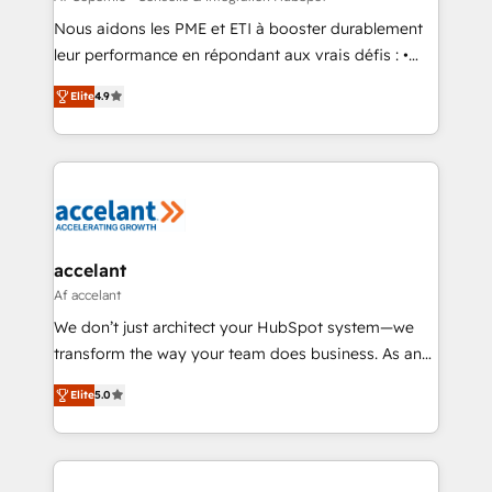
Canada, Germany, France, Belgium, Singapore, and
Nous aidons les PME et ETI à booster durablement
South Africa. Certified compliant with ISO/IEC
leur performance en répondant aux vrais défis : •
27001:2022 and ISO 9001:2015 across all seven
Intégration de HubSpot avec d’autres outils (ERP,
international offices and 175+ employees.
Elite
4.9
téléphonie, etc.) • Alignement des équipes grâce à un
outil et des données partagées • Amélioration de la
collecte et de l’analyse des données pour des
décisions éclairées • Optimisation de l’efficacité et
de la productivité des équipes Notre équipe de 30
consultants certifiés HubSpot aborde chaque projet
avec un engagement total, alignant processus
accelant
métiers et technologie, et guidant vos équipes à
Af accelant
travers le changement, tout en centrant vos objectifs
We don’t just architect your HubSpot system—we
d’entreprise. Grâce à une méthodologie éprouvée
transform the way your team does business. As an
auprès de plus de 400 clients, nous comprenons
Elite HubSpot Solutions Partner, we specialize in
rapidement vos enjeux et intégrons parfaitement
Elite
5.0
creating tailored, end-to-end CRM solutions that
HubSpot dans votre organisation. Pour toute
accelerate growth, improve operational efficiency,
question technique ou besoin de structuration de
and ensure faster time to value on HubSpot. What
votre projet HubSpot, contactez notre équipe pour
sets us apart? Our people-centric approach. From