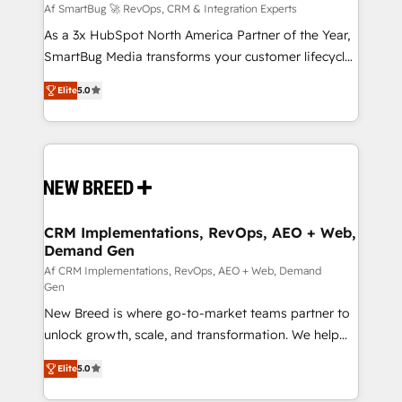
Accreditations. AI-Powered RevOps: Breeze AI,
Af SmartBug 🚀 RevOps, CRM & Integration Experts
custom AI agents, and high-integrity migrations for
As a 3x HubSpot North America Partner of the Year,
total reporting clarity. Security & Compliance: SOC 2
SmartBug Media transforms your customer lifecycle
Type I and HIPAA attested for enterprise-grade data
into a revenue engine. Our unified ecosystem
Elite
5.0
security. 🏆 Why Bluleadz? GTM OS Partner | 16+
includes specialized divisions Globalia (AI &
Years Experience | 1,000+ Five-Star Reviews
Software) and Point Success Media (Paid Media),
making this the official home for all three brands. 🔄
Implementation & Integration - Seamless migrations
and system integrations powered by Globalia’s
technical development team. - 19 HubSpot-certified
trainers to drive platform adoption. 📈 Revenue
CRM Implementations, RevOps, AEO + Web,
Demand Gen
Generation - Full-funnel marketing and high-
performance advertising via Point Success Media. -
Af CRM Implementations, RevOps, AEO + Web, Demand
Gen
Expert deployment of Breeze AI and custom agents
New Breed is where go-to-market teams partner to
to automate growth. 🏆 Elite Excellence - 8 platform
unlock growth, scale, and transformation. We help
accreditations and deep HIPAA-compliance
companies activate HubSpot’s AI-powered
expertise. - A team of 250+ experts dedicated to
Elite
5.0
customer platform and operationalize HubSpot’s
your resilient growth.
Loop Marketing framework through expert-led