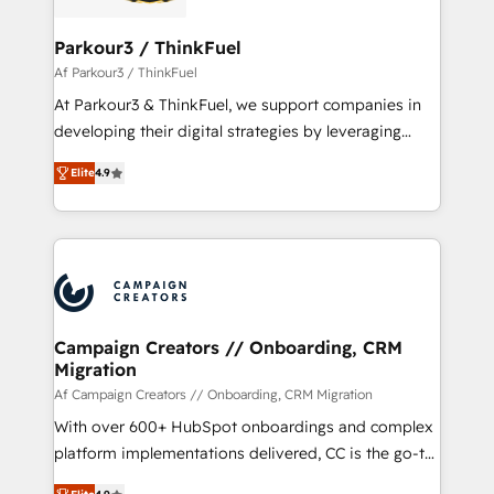
automation, and revenue intelligence to help
companies scale faster and smarter. 🔹 BOOMS:
Parkour3 / ThinkFuel
Demand generation for all your buyers With BOOMS,
Af Parkour3 / ThinkFuel
you invest in 100% of your buyers, accelerating your
At Parkour3 & ThinkFuel, we support companies in
growth and positioning yourself as an undisputed
developing their digital strategies by leveraging
leader. 🔹 BOOST: Optimize your digital
technologies and automating their marketing and
transformation process A methodology designed to
Elite
4.9
sales processes to generate growth. Our offer spans
implement HubSpot effectively and optimize your
from Strategy to Operations. We specialize in CRM
digital processes. 🔹 Trusted by Industry Leaders
onboarding and implementation, web design, sales
With an average rating of 4.9/5 and a proven track
& marketing automation, and digital marketing. With
record of business transformation, our growth-first
extensive experience working with tech companies
approach has helped brands dominate their
and manufacturers since 2002, we are committed to
markets.
empowering our clients and developing their
Campaign Creators // Onboarding, CRM
Migration
autonomy. Get to grips with HubSpot through
guided implementation and seamless integration of
Af Campaign Creators // Onboarding, CRM Migration
the CRM platform into your digital ecosystem. Would
With over 600+ HubSpot onboardings and complex
you like support in deploying your inbound
platform implementations delivered, CC is the go-to
marketing strategy? We'll provide support tailored
Elite Solutions Partner for businesses ready to