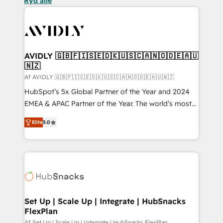
Ryd alle
AVIDLY 🇬🇧🇫🇮🇸🇪🇩🇰🇺🇸🇨🇦🇳🇴🇩🇪🇦🇺
🇳🇿
Af AVIDLY 🇬🇧🇫🇮🇸🇪🇩🇰🇺🇸🇨🇦🇳🇴🇩🇪🇦🇺🇳🇿
HubSpot’s 5x Global Partner of the Year and 2024
EMEA & APAC Partner of the Year. The world’s most
experienced and fully accredited HubSpot Solutions
Elite
5.0
Partner. 🚀 With 2,750+ HubSpot projects delivered
and 370+ specialists across EMEA, APAC and NAM,
we de-risk complex CRM programmes and
accelerate ROI across every HubSpot Hub. 🧭 From
multi-region migrations to AI-powered automation,
we turn complexity into clarity, human at global
scale. 🏆 HubSpot’s CEO called us “the partner of the
Set Up | Scale Up | Integrate | HubSnacks
FlexPlan
future.” Others agree it is proof of trust built through
Af Set Up | Scale Up | Integrate | HubSnacks FlexPlan