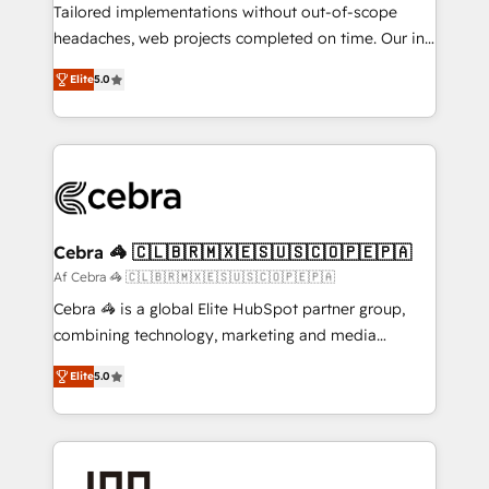
for better adoption. 🔹 Custom Solutions: Build
Tailored implementations without out-of-scope
tailored apps, workflows, and configurations. We are
headaches, web projects completed on time. Our in-
SOC 2 Type II and ISO 27001 certified, reinforcing
house team of certified CRM architects, experts,
Elite
5.0
our commitment to data security and compliance. At
developers, designers, and marketers handles all
OneMetric, we help revenue teams focus on the
aspects of your HubSpot. ✨ 400+ global clients ✨
OneMetric that matters most: revenue.
100+ seamless migrations from 15+ different CRMs
✨ 100,000+ hours in HubSpot projects, 75+ full Hub
implementations, and 5,000+ pages ✨ CS: Clients
generating 7-digit MRR from inbound campaigns ✨
CS: 245% organic growth & +751% new visitors for a
Cebra 🦓 🇨🇱🇧🇷🇲🇽🇪🇸🇺🇸🇨🇴🇵🇪🇵🇦
full-funnel HubSpot project ✨ CS: 415% conversion
Af Cebra 🦓 🇨🇱🇧🇷🇲🇽🇪🇸🇺🇸🇨🇴🇵🇪🇵🇦
boost with a new HubSpot site Recognized leaders:
Cebra 🦓 is a global Elite HubSpot partner group,
🏆 HubSpot Platform Migration Impact Award 🏆
combining technology, marketing and media
Clutch HubSpot Global Leader 🏆 Finalist: HubSpot
expertise across Latin America and Southern
Inbound Campaign of the Year 🏆 Gold AVA Digital
Elite
5.0
Europe, with teams across 7 countries. Born in Chile,
Award for Best Website 🌟 Accreditations: CRM
we combine local insight with international reach to
Implementation, HubSpot Content Experience, CRM
help businesses grow through technology, creativity,
Data Migration & Custom Integration
AI and strategy. For over 12 years, we’ve delivered