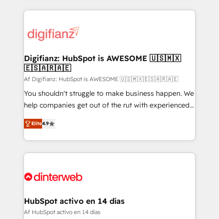
relationships with customers - Make better
operations that are causing inefficiencies, improve
decisions with data - Find a new voice and reach
customer experiences, integrate systems, and
more people - Get the most out of your HubSpot
supercharge revenue operations Key services: • CRM
investment
Implementation • Systems Integration • Digital
Transformation / Web Development • RevOps &
Digifianz: HubSpot is AWESOME 🇺🇸🇲🇽
🇪🇸🇦🇷🇦🇪
Sales Consulting • Marketing Automation What
makes us different? 🚀 Top 0.5% of global HubSpot
Af Digifianz: HubSpot is AWESOME 🇺🇸🇲🇽🇪🇸🇦🇷🇦🇪
agencies ⚙️ The strongest technical ability and
You shouldn't struggle to make business happen. We
integration capabilities 💼 Consultative, long-term
help companies get out of the rut with experienced,
partners who will embed ourselves into your
process-oriented teams implementing HubSpot
Elite
4.9
business, processes and systems 🏢 We specialise in
Marketing, Sales, Service, CMS and Operations Hub,
working with mid-market and enterprise
so selling and actually engaging with your customers
organisations, global organisations and those with
feels easy and pain-free. We are a top ranked
complex use cases 🏆 CRM Implementation,
HubSpot Elite Partner, winner of Rookie of the Year
Platform Enablement, Custom Integration and
and Customer First Awards, 4.9/5 rating in HubSpot
Onboarding Accredited 🔐 ISO27001 & ISO9001
Reviews and 4.9/5 rating in Clutch Reviews. Digifianz
Certified
helps the following industries: logistics & 3PL, home
HubSpot activo en 14 días
improvement & construction, branding and
Af HubSpot activo en 14 días