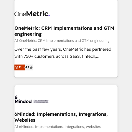
smarter with AI and HubSpot.
expertise, strategic thinking, and hands-on
operational know-how. We know that no two
businesses are alike, so we don’t do cookie-cutter
solutions. Instead, we dive in to understand your
OneMetric: CRM Implementations and GTM
engineering
needs, goals, and challenges to deliver solutions that
fit like a glove. We’re committed to being both
Af OneMetric: CRM Implementations and GTM engineering
highly effective and fun to work with. We believe in
Over the past few years, OneMetric has partnered
efficient processes, as well as building great
with 750+ customers across SaaS, fintech,
relationships. Your success is our success, and we’re
healthcare, real estate, and other industries. With
Elite
4.9
all in this together! From startup to enterprise, we’ll
150+ HubSpot-certified experts, we deliver scalable
make sure your HubSpot setup becomes a
solutions to complex GTM and RevOps challenges.
powerhouse of productivity, so you can focus on
Our Expertise 🔹 Onboarding & Implementation:
what matters most: growing your business and
Accredited HubSpot Partner, ensuring smooth setup
wowing your customers. Let’s make HubSpot work
tailored to your GTM motion. 🔹 Migrations: Move
smarter for you!
from other CRMs to HubSpot without data loss or
downtime. 🔹 RevOps Strategy: Align teams,
6Minded: Implementations, Integrations,
Websites
processes, and data to drive revenue efficiency. 🔹
Integrations: Connect HubSpot with your tech stack
Af 6Minded: Implementations, Integrations, Websites