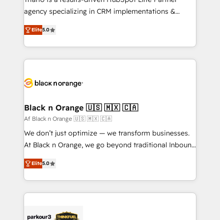
métiers ⚙️ Configuration de la plateforme HubSpot
agency specializing in CRM implementations &
📈 Configuration de rapports et tableaux de bord 🤝
migrations, Revenue Operations, Custom
Book Process & Guidelines utilisateurs 🎓
Elite
5.0
Integrations, Custom AI agents and AI-ready Website
Formations des utilisateurs
Design With over 15 years of experience, we help
companies bridge the gap between marketing, sales,
and customer success through smart automation,
data hygiene, and tailored HubSpot solutions. Our
clients choose us because we blend the expertise of
a global consultancy with the care and agility of a
Black n Orange 🇺🇸 🇲🇽 🇨🇦
boutique firm. At Triario, we’re big enough to deliver
Af Black n Orange 🇺🇸 🇲🇽 🇨🇦
but small enough to listen. Our Services: HubSpot
We don’t just optimize — we transform businesses.
implementations & data migration Custom AI agents
At Black n Orange, we go beyond traditional Inbound
Revenue Operations API integrations AI-ready
Marketing with our exclusive methodologies:
Website design Let’s turn your CRM into your growth
Elite
5.0
BOOMS and BOOST. Together, they form a powerful
engine!
combination that has driven success for over 800
businesses worldwide. As Elite HubSpot Partners, we
specialize in crafting high-performance growth
strategies that integrate data-driven marketing,