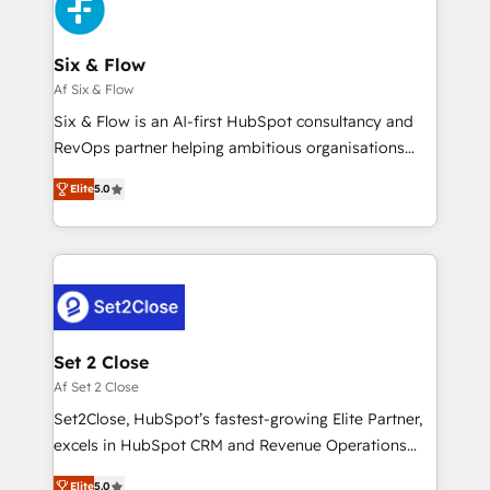
Design Automation and Uptive. 📊 RevOps & data
el primer caso de uso que más impacto te dará.
architecture 🔗 CRM migrations & End to end
Solo continúas si ves valor real en los primeros 14
integrations 🤖 AI workflows & enrichment 📘 Team
Six & Flow
días.
enablement & company-wide adoption We create
Af Six & Flow
HubSpot environments that teams use with
Six & Flow is an AI-first HubSpot consultancy and
confidence and that leadership can rely on for
RevOps partner helping ambitious organisations
scalable revenue insights.
grow with clarity, confidence, and intelligence.
Elite
5.0
Operating across the UK, Netherlands, Ireland, and
Canada, we’ve delivered thousands of successful
HubSpot projects for mid-market and enterprise
clients worldwide, with over 10 years experience. We
combine HubSpot, data, and AI to design connected
go-to-market systems that align people, process,
and technology for predictable, scalable revenue
Set 2 Close
growth. Our expertise spans RevOps, CRM and data
Af Set 2 Close
architecture, AI enablement, and strategic marketing,
Set2Close, HubSpot’s fastest-growing Elite Partner,
delivered through our proprietary FLAIR framework
excels in HubSpot CRM and Revenue Operations
for responsible AI adoption. As a HubSpot Elite
(RevOps) services to boost B2B sales and growth.
Partner and ISO 27001:2022 certified consultancy,
Elite
5.0