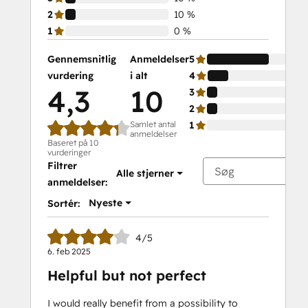
2
10 %
1
0 %
Gennemsnitlig
Anmeldelser
5
vurdering
i alt
4
4,3
10
3
2
Samlet antal
1
anmeldelser
Baseret på 10
vurderinger
Filtrer
Alle stjerner
anmeldelser:
Nyeste
Sortér:
4/5
6. feb 2025
Helpful but not perfect
I would really benefit from a possibility to