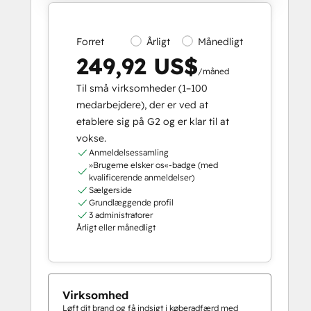
Forret
Årligt
Månedligt
249,92 US$
/måned
Til små virksomheder (1–100
medarbejdere), der er ved at
etablere sig på G2 og er klar til at
vokse.
Anmeldelsessamling
»Brugerne elsker os«-badge (med
kvalificerende anmeldelser)
Sælgerside
Grundlæggende profil
3 administratorer
Årligt eller månedligt
Virksomhed
Løft dit brand og få indsigt i køberadfærd med