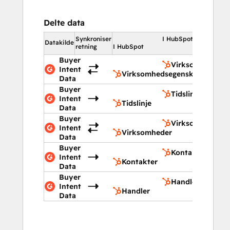
Delte data
Synkroniser
I HubSpot
Datakilde
retning
I HubSpot
Buyer
Virksomhedsege
Intent
Virksomhedsegenskaber
Data
Buyer
Tidslinje
Intent
Tidslinje
Data
Buyer
Virksomheder
Intent
Virksomheder
Data
Buyer
Kontakter
Intent
Kontakter
Data
Buyer
Handler
Intent
Handler
Data