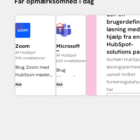
Får opmærksomhed i dag
BRUG FOR MERE
Lav en
brugerdefin
løsning med
hjælp fra en
HubSpot-
Zoom
Microsoft
solutions pa
Teams
Af HubSpot
Af HubSpot
95K installationer
Kontakt HubSp
62K installationer
løsningspartnere
Brug Zoom med
Brug
uanset hvilket
HubSpot-møder,
Microsoft
forretningsbeho
workflows,
App
App
Teams og
har.
kontaktoptegnelser
HubSpot til
og meget mere.
Find en par
møder,
samtaler og
meget mere!