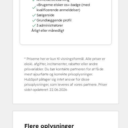
»Brugerne elsker os«-badge (med
kvalificerende anmeldelser)
Sælgerside
Grundlæggende profil
3 administratorer
Årligt eller månedligt
* Priserne her er kun til visningsformål. Alle priser er
ekskl. afgifter, incitamenter, rabatter eller andre
prisvariabler. Du bør kontakte partneren for at få de
mest ajourførte og korrekte prisoplysninger.
HubSpot påtager sig intet ansvar for disse
prisoplysninger, som leveres af vores partnere. Priser
sidst opdateret:
22.06.2026
Flere oplysninger