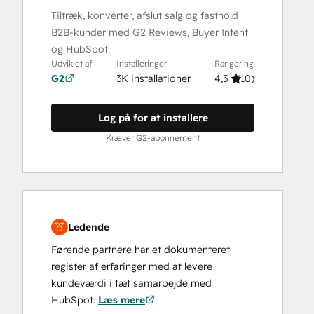
Tiltræk, konverter, afslut salg og fasthold
B2B-kunder med G2 Reviews, Buyer Intent
og HubSpot.
Udviklet af
Installeringer
Rangering
G2
3K installationer
4,3
(
10
)
Log på for at installere
Kræver G2-abonnement
Ledende
Førende partnere har et dokumenteret
register af erfaringer med at levere
kundeværdi i tæt samarbejde med
HubSpot.
Læs mere