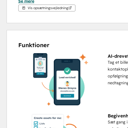
Se mere
Fra tilmelding og markedsføring til engagement på selve a
Vis opsætningsvejledning
værktøjer og den oversigt, der skal til for at arbejde hurti
arrangementsprogram.
Før, under og efter. Fuldt integre
Funktioner
Begivenheder er ikke bare øjeblikke, de udgør en hel livsc
AI-dreve
alle faser i HubSpot og giver dit team den struktur og det ov
Tag et bil
meningsfuldt engagement og følge op med kontekst, der re
kontaktopl
intet går tabt mellem målgruppe, aktivitet og omsætning.
opfølgning
nedtagning
FØR — tiltræk den rigtige målgruppe
Tilmelding og landingssider
Sælg billetter
Målrettede invitationer og engagement før begiven
Indsigt i, hvem der kommer, og hvorfor
Begivenh
Sæt gang i
UNDER — registrer hver eneste samtale