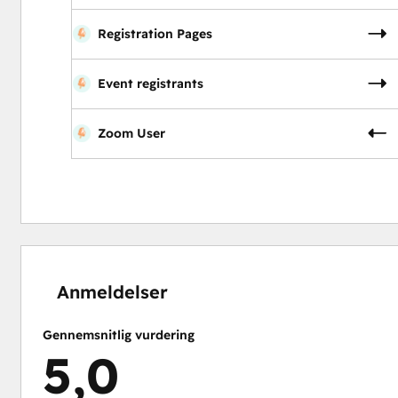
Registration Pages
Event registrants
Zoom User
0 %
0 %
0 %
5 %
95 %
fuldendt
fuldendt
fuldendt
fuldendt
fuldendt
Anmeldelser
Gennemsnitlig vurdering
5,0