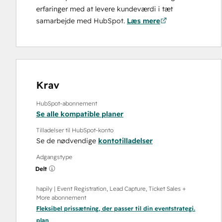
erfaringer med at levere kundeværdi i tæt
samarbejde med HubSpot.
Læs mere
Krav
HubSpot-abonnement
Se alle kompatible planer
Tilladelser til HubSpot-konto
Se de nødvendige
kontotilladelser
Adgangstype
Delt
hapily | Event Registration, Lead Capture, Ticket Sales +
More abonnement
Fleksibel prissætning, der passer til din eventstrategi.
plan