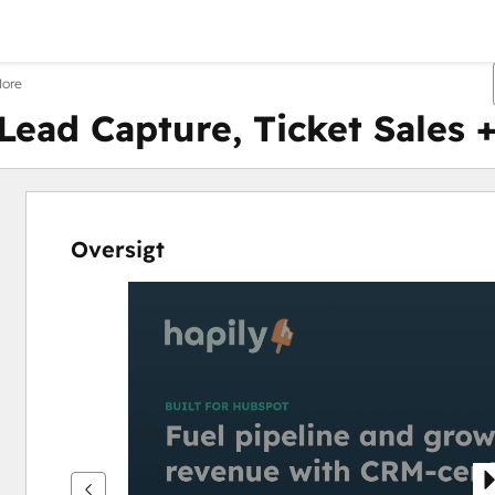
More
 Lead Capture, Ticket Sales 
Oversigt
Brug
piletasterne
til
at
se
andre
elementer