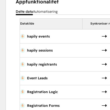
Appfunktionalitet
abonnementer.
Delte data
Automatisering
Datakilde
Synkroniser r
hapily events
hapily sessions
hapily registrants
Event Leads
Registration Logic
Registration Forms