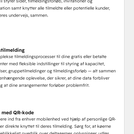
il styrer sider, tilmeldingsforløb, invitationer og
ion samt knytter alle tilmeldte eller potentielle kunder,
ia mobil
reres undervejs, sammen.
kst
ndeemner
nt
tilmelding
lekse tilmeldingsprocesser til dine gratis eller betalte
er med fleksible indstillinger til styring af kapacitet,
dser, gruppetilmeldinger og tilmeldingsforløb — alt sammen
nhængende oplevelse, der sikrer, at dine data forbliver
og at dine arrangementer forløber problemfrit.
betalte arrangementer og virtuelle programmer 
 knyttes til omsætningen.
n med QR-kode
ed høj købsintention
gere ind fra enhver mobilenhed ved hjælp af personlige QR-
ddyb og følg op på hver eneste samtale uden at miste 
er direkte knyttet til deres tilmelding. Sørg for, at køerne
øjeblikkeligt overblik over deltagernes oplysninger, udløs