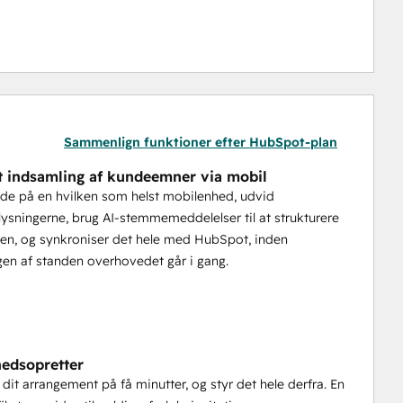
rrangementet og attributering giver hapily dit team de 
gere, følge op smartere og få mere ud af dit 
ret.
Sammenlign funktioner efter HubSpot-plan
yklus, der skal bygge op mod din pipeline. hapily samler 
t indsamling af kundeemner via mobil
erblik, der skal til for at planlægge effektivt, registrere 
lede på en hvilken som helst mobilenhed, udvid
nt faktisk konverterer. Hvert trin hænger sammen, så 
ysningerne, brug AI-stemmemeddelelser til at strukturere
en, og synkroniser det hele med HubSpot, inden
en af standen overhovedet går i gang.
heden
edsopretter
 dit arrangement på få minutter, og styr det hele derfra. En