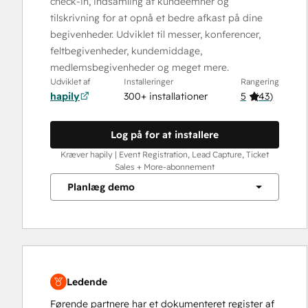
check-in, indsamling af kundeemner og
tilskrivning for at opnå et bedre afkast på dine
begivenheder. Udviklet til messer, konferencer,
feltbegivenheder, kundemiddage,
medlemsbegivenheder og meget mere.
Udviklet af
Installeringer
Rangering
hapily
300+ installationer
5
(
43
)
Log på for at installere
Kræver hapily | Event Registration, Lead Capture, Ticket
Sales + More-abonnement
Planlæg demo
Ledende
Førende partnere har et dokumenteret register af