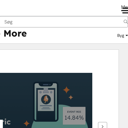
Me
+ More
Byg