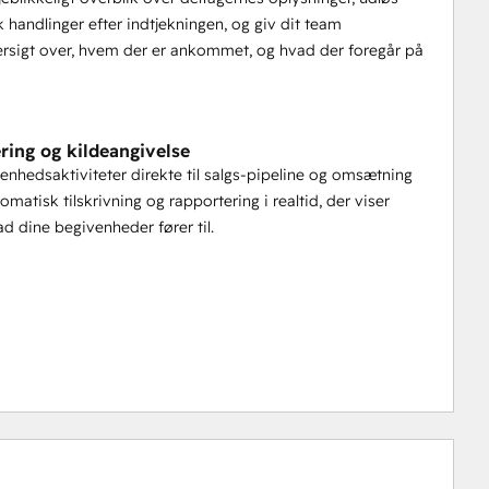
 handlinger efter indtjekningen, og giv dit team
ersigt over, hvem der er ankommet, og hvad der foregår på
 saml rapporteringen på tværs af alle arrangementer 
ring og kildeangivelse
. Ægte attributering.
enhedsaktiviteter direkte til salgs-pipeline og omsætning
matisk tilskrivning og rapportering i realtid, der viser
. hapily giver dig et klart overblik over, hvad dine 
ad dine begivenheder fører til.
el, alt sammen i HubSpot.
 hvad der rent faktisk påvirker omsætningen. Giv dit 
 og lukke flere aftaler.
et er her, events bliver til pipeline.
objekter og er tilgængelig for HubSpot Enterprise-