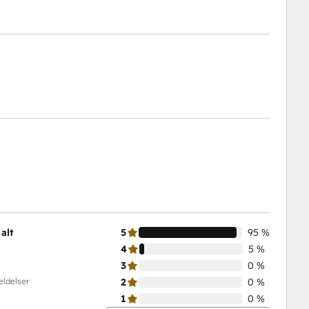
alt
5
95 %
4
5 %
3
0 %
eldelser
2
0 %
1
0 %