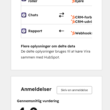
roller
Ejere
CRM-f
CRM-u
Chats
CRM-forbindelser
CRM-udvidelser
Webh
Rapport
Webhooks
Flere oplysninger om delte data
De delte oplysninger bruges til at køre Vira
sammen med HubSpot.
0 %
0 %
0 %
7 %
93 %
0 %
0 %
0 %
7 %
93 %
fuldendt
fuldendt
fuldendt
fuldendt
fuldendt
fuldendt
fuldendt
fuldendt
fuldendt
fuldendt
Anmeldelser
Skriv en anmeldelse
Gennemsnitlig vurdering