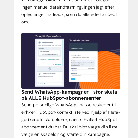
Hvad du kan gøre med 
Ingen manuel dataindtastning, ingen jagt efter
Vira:
oplysninger fra leads, som du allerede har bedt
om.
Spor alle 
WhatsApp-samtaler på 
HubSpots kontakt-tidslinje
 — synlig 
for hele dit team
Indsaml og kvalificer
 automatisk 
kontakter
 via WhatsApp-widget og -
flows, der 
er direkte knyttet til 
HubSpot-egenskaber
Kør
massepromoveringskampagner
, 
automatiser opfølgninger og mål 
Send WhatsApp-kampagner i stor skala
indvirkningen på omsætningen — alt 
på ALLE HubSpot-abonnementer
sammen i HubSpot
Send personlige WhatsApp-massebeskeder til
Send WhatsApp-beskeder via 
enhver HubSpot-kontaktliste ved hjælp af Meta-
HubSpot-workflows eller direkte fra 
godkendte skabeloner, uanset hvilket HubSpot-
Viras dashboard
abonnement du har. Du skal blot vælge din liste,
Administrer 
WhatsApp- og 
vælge en skabelon og starte din kampagne.