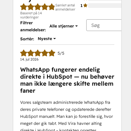
Samlet antal
1
anmeldelser
Baseret på 14
vurderinger
Filtrer
Alle stjerner
anmeldelser:
Nyeste
Sortér:
5/5
14. jul 2026
WhatsApp fungerer endelig
direkte i HubSpot — nu behøver
man ikke længere skifte mellem
faner
Vores salgsteam administrerede WhatsApp fra
deres private telefoner og opdaterede derefter
HubSpot manuelt. Man kan jo forestille sig, hvor
meget der gik tabt. Med Vira havner alting
direkte i HubSpot – kontakten oprettes,