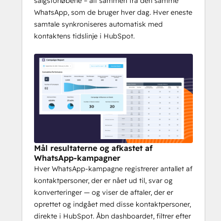
salgsforløbene – alt sammen fra den samme
WhatsApp, som de bruger hver dag. Hver eneste
Ja — Vira fungerer på alle HubSpot-
samtale synkroniseres automatisk med
abonnementer, herunder Free og Starter. Du 
kontaktens tidslinje i HubSpot.
behøver ikke Pro eller Enterprise for at køre 
WhatsApp-kampagner i stor skala eller få 
adgang til de vigtigste funktioner.
Hjælper I med opsætning 
og onboarding? 
Absolut. Vores team tilbyder gratis, 
personlig vejledning i opsætning og 
onboarding, der er skræddersyet til netop 
Mål resultaterne og afkastet af
dit brugsscenarie. 
Live-demoer, 
WhatsApp-kampagner
individuelle opsætningssessioner og 
Hver WhatsApp-kampagne registrerer antallet af
løbende support,
 så dit team hurtigt kan 
kontaktpersoner, der er nået ud til, svar og
komme i gang.
konverteringer — og viser de aftaler, der er
oprettet og indgået med disse kontaktpersoner,
Er du klar til at prøve Vira? 
Book et opkald 
direkte i HubSpot. Åbn dashboardet, filtrer efter