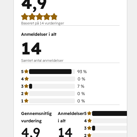
4,9
Baseret på 14 vurderinger
Anmeldelser i alt
14
Samlet antal anmeldelser
5
93 %
4
0 %
3
7 %
2
0 %
1
0 %
Gennemsnitlig
Anmeldelser
5
vurdering
i alt
4
4,9
14
3
2