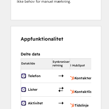
ikke behov for manuel mærkning.
Appfunktionalitet
Delte data
Synkroniser
I HubSpot
Datakilde
retning
I HubSpot
Konta
Telefon
Kontakter
Kontak
Lister
Kontaktlister
Tidslin
Aktivitet
Tidslinje