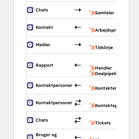
Samta
Chats
Samtaler
Arbejd
Kontakt
Arbejdsprocesser
Tidslin
Medier
Tidslinje
Handl
Dealpi
Rapport
Handler
Dealpipelines
Konta
Kontaktpersoner
Kontakter
Konta
Kontaktpersoner
Kontaktegenskaber
Ticket
Chats
Tickets
Bruger og
Ejere