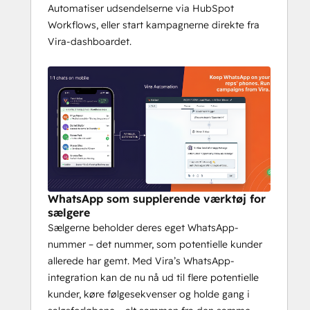
Instagram DM-
 samtaler fra en enkelt 
Automatiser udsendelserne via HubSpot
HubSpot-indbakke
Workflows, eller start kampagnerne direkte fra
Aktivér 
WhatsApp-sameksistens
 — 
Vira-dashboardet.
sælgere beholder deres egne numre, 
og alle samtaler synkroniseres til 
HubSpot
Generer flere leads til en lavere CPL 
med 
Click-to-WhatsApp-annoncer, 
og tilknyt hver samtale til den 
rigtige Meta-kampagne
Forbinder WhatsApp med HubSpot-
indbakken/helpdesken og 
WhatsApp som supplerende værktøj for
implementerer problemfrit 
Breeze 
sælgere
Customer Agents
 på WhatsApp.
Sælgerne beholder deres eget WhatsApp-
nummer – det nummer, som potentielle kunder
Fungerer Vira med min 
allerede har gemt. Med Vira’s WhatsApp-
HubSpot-
integration kan de nu nå ud til flere potentielle
kunder, køre følgesekvenser og holde gang i
abonnementstype? 