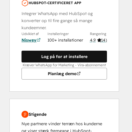
HUBSPOT-CERTIFICERET APP
Integrer WhatsApp med HubSpot og
konverter op til fire gange så mange
kundeemner.
Udviklet af
Installeringer
Rangering
Niswey
100+ installationer
4,9
(
14
)
Log på for at installere
Kræver WhatsApp for Marketing - Vira-abonnement
Planlæg demo
Stigende
Nye partnere vinder terræn hos kunderne
og viser stærk fremgang i HubSpot-