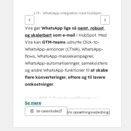
1/9 - WhatsApp-integration med HubSpot
Vira gør 
WhatsApp lige så 
nemt, robust 
og skalerbart
 som e-mail
 i HubSpot. Med 
Vira kan 
GTM-teams
 udnytte Click-to-
WhatsApp-annoncer (CTWA), WhatsApp-
flows, WhatsApp-massekampagner, 
WhatsApp-automatiseringer, sameksistens 
og andre WhatsApp-funktioner til 
at skabe 
flere konverteringer, oftere og til lavere 
omkostninger
.
Vira er 
SOC 2 Type II-certificeret
 og 
Se mere
overholder GDPR
. Det er den 
eneste
Se casestudie
WhatsApp-løsning, der er udviklet 
Vis opsætningsvejledning
udelukkende
 til HubSpot-kunder.