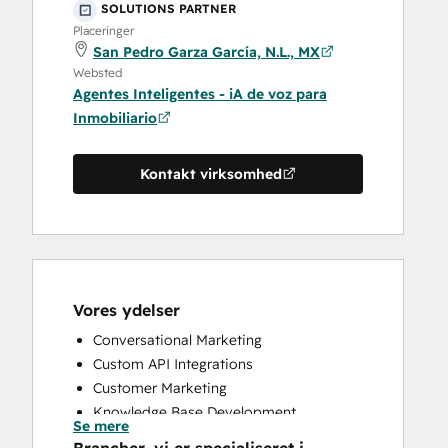
SOLUTIONS PARTNER
Placeringer
San Pedro Garza García, N.L., MX
Websted
Agentes Inteligentes - iA de voz para
Inmobiliario
Kontakt virksomhed
Vores ydelser
Conversational Marketing
Custom API Integrations
Customer Marketing
Knowledge Base Development
Se mere
Programmable Automation