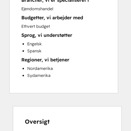
Brancher, vi er specialiseret i
Sales and Marketing Alignment
Ejendomshandel
Website Development
Budgetter, vi arbejder med
Ethvert budget
Sprog, vi understøtter
Engelsk
Spansk
Regioner, vi betjener
Nordamerika
Sydamerika
Oversigt