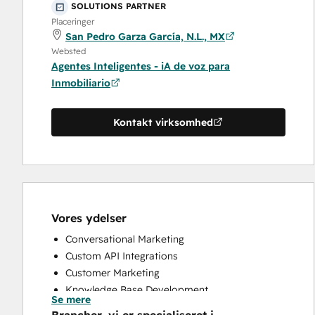
SOLUTIONS PARTNER
Placeringer
San Pedro Garza García, N.L., MX
Websted
Agentes Inteligentes - iA de voz para
Inmobiliario
Kontakt virksomhed
Vores ydelser
Conversational Marketing
Custom API Integrations
Customer Marketing
Knowledge Base Development
Se mere
Programmable Automation