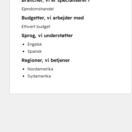
Brancher, vi er specialiseret i
Sales and Marketing Alignment
Ejendomshandel
Website Development
Budgetter, vi arbejder med
Ethvert budget
Sprog, vi understøtter
Engelsk
Spansk
Regioner, vi betjener
Nordamerika
Sydamerika