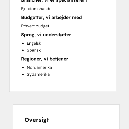
Brancher, vi er specialiseret i
Sales and Marketing Alignment
Ejendomshandel
Website Development
Budgetter, vi arbejder med
Ethvert budget
Sprog, vi understøtter
Engelsk
Spansk
Regioner, vi betjener
Nordamerika
Sydamerika
Oversigt