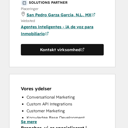
SOLUTIONS PARTNER
Placeringer
San Pedro Garza García, N.L., MX
Websted
Agentes Inteligentes - iA de voz para
Inmobiliario
Kontakt virksomhed
Vores ydelser
Conversational Marketing
Custom API Integrations
Customer Marketing
Knowledge Base Development
Se mere
Programmable Automation