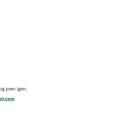
og prøv igen.
pot.com
.