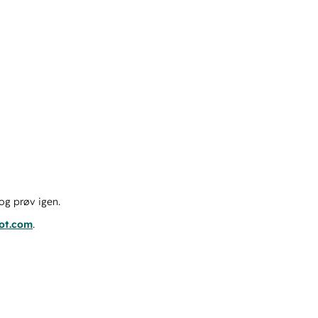
og prøv igen.
pot.com
.