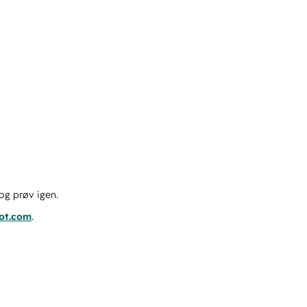
og prøv igen.
pot.com
.