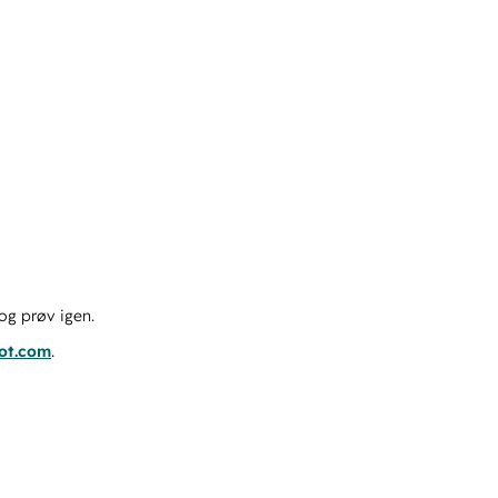
og prøv igen.
pot.com
.