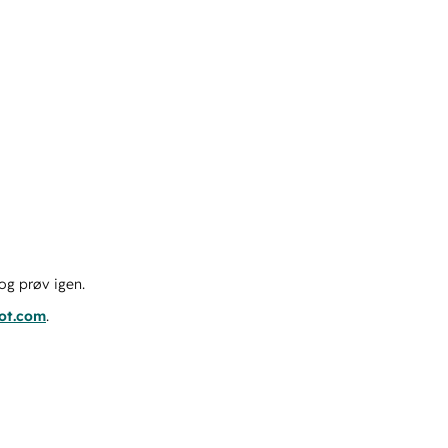
og prøv igen.
pot.com
.