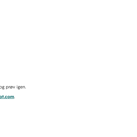
og prøv igen.
pot.com
.