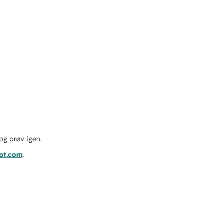
og prøv igen.
pot.com
.