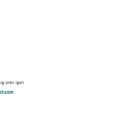
og prøv igen.
pot.com
.