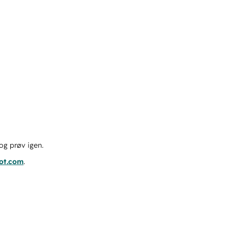
og prøv igen.
pot.com
.