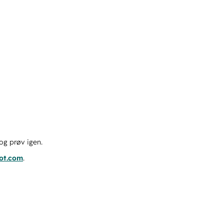
og prøv igen.
pot.com
.