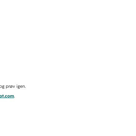
og prøv igen.
pot.com
.