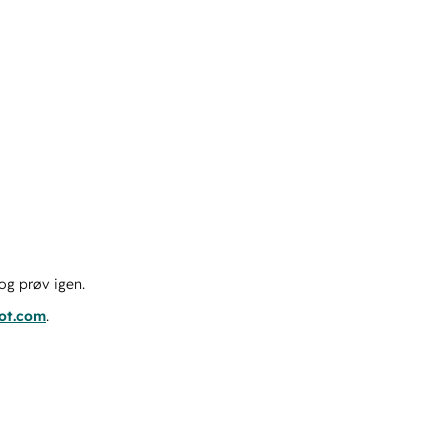
og prøv igen.
pot.com
.