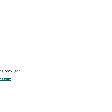
og prøv igen.
pot.com
.