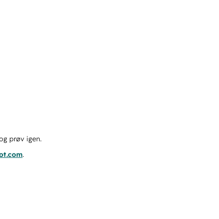
og prøv igen.
pot.com
.