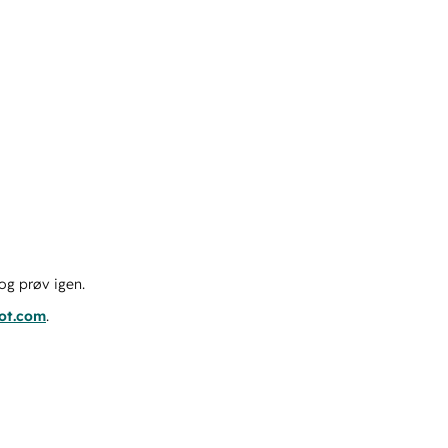
og prøv igen.
pot.com
.