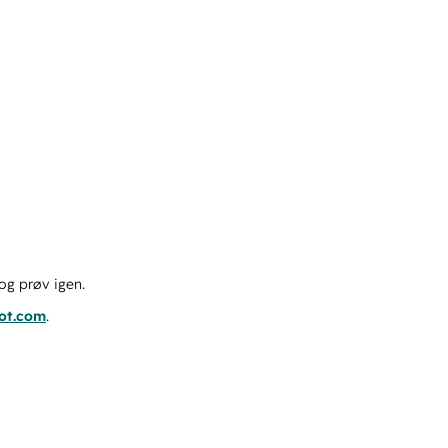
og prøv igen.
pot.com
.