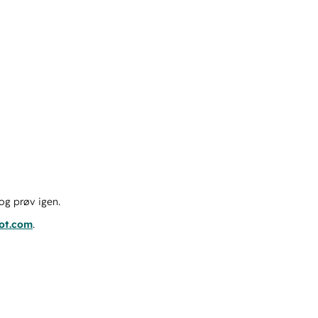
og prøv igen.
pot.com
.