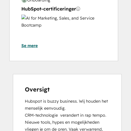
HubSpot-certificeringer
AI
for
Marketing,
Sales,
Se mere
and
Service
Bootcamp
Content Hub Software Certified
Content Marketing
CRM Data Migration Certification
Data Integrations Certification
Oversigt
Digital Advertising
Hubspot is buzzy business. Wij houden het 
Digital Marketing
menselijk eenvoudig.

Email Marketing Certification
CRM-technologie  verandert in rap tempo. 
Frictionless Sales
Nieuwe tools, hypes en mogelijkheden 
Guided Client Onboarding
vliegen je om de oren. Vaak verwarrend, 
HubSpot