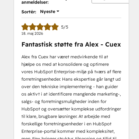
anmeldelser:
II
Nyeste
Sortér:
5/5
18. maj 2026
Fantastisk støtte fra Alex - Cuex
Alex fra Cuex har været medvirkende til at
hjælpe os med at konsolidere og optimere
vores HubSpot Enterprise-miljø på tværs af flere
forretningsenheder. Hans ekspertise går langt ud
over den tekniske implementering - han guider
os aktivt i at identificere manglende marketing-,
salgs- og forretningsmuligheder inden for
HubSpot og oversætter komplekse udfordringer
til klare, brugbare løsninger. At arbejde med
forskellige forretningsenheder i en HubSpot
Enterprise-portal kommer med kompleksitet,
men Alex bringer struktur, tilpasning og tillid til