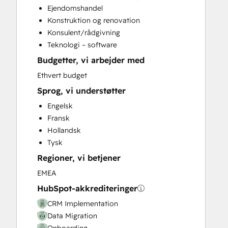
Ejendomshandel
Customer Success Training
Konstruktion og renovation
Customer Support Training
Konsulent/rådgivning
Customer Survey and Analysis
Teknologi – software
Email Marketing
Budgetter, vi arbejder med
Full Inbound Marketing Services
Help Desk Implementation
Ethvert budget
Knowledge Base Development
Sprog, vi understøtter
Paid Advertising
Engelsk
Programmable Automation
Fransk
Sales and Marketing Alignment
Hollandsk
Sales Coaching and Training
Tysk
Sales Enablement
Regioner, vi betjener
Website Design
Website Development
EMEA
Website Migration
HubSpot-akkrediteringer
CRM Implementation
Data Migration
Onboarding