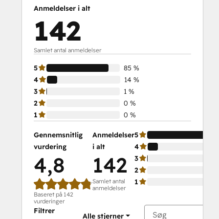
Platform Consulting
Anmeldelser i alt
Revenue Operations
142
Sales Enablement
Sales Management Training: Strategies
for Developing a Successful Modern
Samlet antal anmeldelser
Sales Team
5
85 %
Salesforce Integration Certification
4
14 %
SEO
3
1 %
SEO II
2
0 %
Service Hub Software
1
0 %
Social
Media
Gennemsnitlig
Anmeldelser
5
Marketing
vurdering
i alt
4
Certification
4,8
142
3
Course
2
Social
Samlet antal
1
anmeldelser
Media
Baseret på 142
Marketing
vurderinger
Filtrer
Certification
Alle stjerner