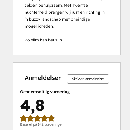
zelden behulpzaam. Met Twentse 
Implementation
nuchterheid brengen wij rust en richting in 
for
’n buzzy landschap met oneindige 
Partners
mogelijkheden.

HubSpot Marketing Hub Software
Certification
Zo slim kan het zijn.
HubSpot Reporting
HubSpot Sales Hub Software
Certification
HubSpot Solutions Partner
0 %
0 %
1 %
14 %
85 %
0 %
0 %
1 %
14 %
85 %
HubSpot
fuldendt
fuldendt
fuldendt
fuldendt
fuldendt
fuldendt
fuldendt
fuldendt
fuldendt
fuldendt
Trainer
Anmeldelser
Skriv en anmeldelse
Certification
Inbound
Gennemsnitlig vurdering
Inbound Marketing
4,8
Inbound Marketing Optimization
Inbound Sales
Integrating With HubSpot I: Foundations
Objectives-Based Onboarding
Baseret på 142 vurderinger