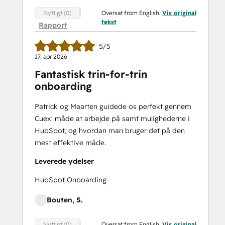
Oversat from English.
Vis original
Nyttigt (0)
tekst
Rapport
5/5
17. apr 2026
Fantastisk trin-for-trin
onboarding
Patrick og Maarten guidede os perfekt gennem
Cuex' måde at arbejde på samt mulighederne i
HubSpot, og hvordan man bruger det på den
mest effektive måde.
Leverede ydelser
HubSpot Onboarding
Bouten, S.
Oversat from English.
Vis original
Nyttigt (0)