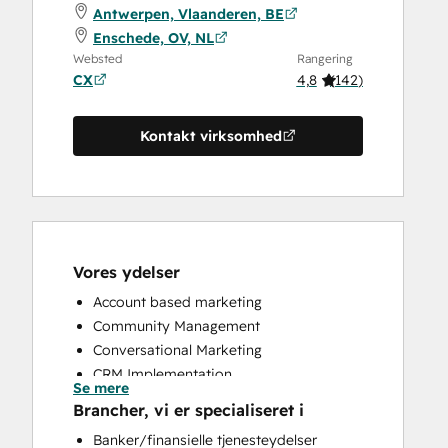
Antwerpen, Vlaanderen, BE
Enschede, OV, NL
Websted
Rangering
CX
4,8
(
142
)
Kontakt virksomhed
Vores ydelser
Account based marketing
Community Management
Conversational Marketing
CRM Implementation
Se mere
CRM Migration
Brancher, vi er specialiseret i
Custom API Integrations
Banker/finansielle tjenesteydelser
Customer Marketing