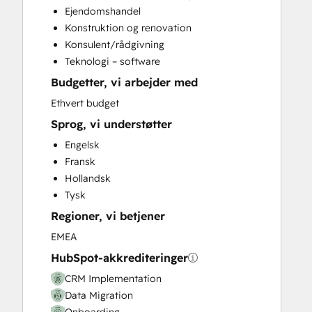
Ejendomshandel
Customer Success Training
Konstruktion og renovation
Customer Support Training
Konsulent/rådgivning
Customer Survey and Analysis
Teknologi – software
Email Marketing
Budgetter, vi arbejder med
Full Inbound Marketing Services
Help Desk Implementation
Ethvert budget
Knowledge Base Development
Sprog, vi understøtter
Paid Advertising
Engelsk
Programmable Automation
Fransk
Sales and Marketing Alignment
Hollandsk
Sales Coaching and Training
Tysk
Sales Enablement
Regioner, vi betjener
Website Design
Website Development
EMEA
Website Migration
HubSpot-akkrediteringer
CRM Implementation
Data Migration
Onboarding