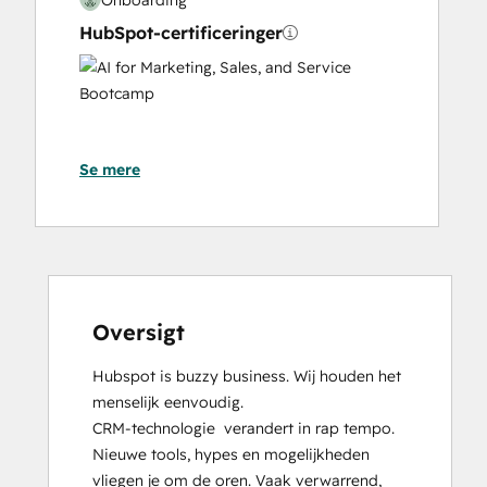
HubSpot-certificeringer
AI
for
Marketing,
Sales,
Se mere
and
Service
Bootcamp
Content Hub Software Certified
Content Marketing
CRM Data Migration Certification
Data Integrations Certification
Oversigt
Digital Advertising
Hubspot is buzzy business. Wij houden het 
Digital Marketing
menselijk eenvoudig.

Email Marketing Certification
CRM-technologie  verandert in rap tempo. 
Frictionless Sales
Nieuwe tools, hypes en mogelijkheden 
Guided Client Onboarding
vliegen je om de oren. Vaak verwarrend, 
HubSpot