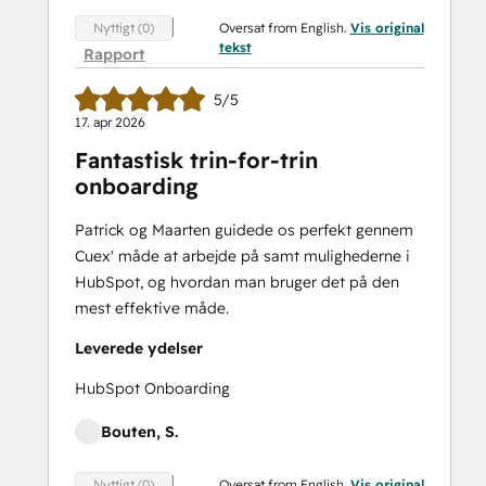
Oversat from English.
Vis original
Nyttigt (0)
tekst
Rapport
5/5
17. apr 2026
Fantastisk trin-for-trin
onboarding
Patrick og Maarten guidede os perfekt gennem
Cuex' måde at arbejde på samt mulighederne i
HubSpot, og hvordan man bruger det på den
mest effektive måde.
Leverede ydelser
HubSpot Onboarding
Bouten, S.
Oversat from English.
Vis original
Nyttigt (0)