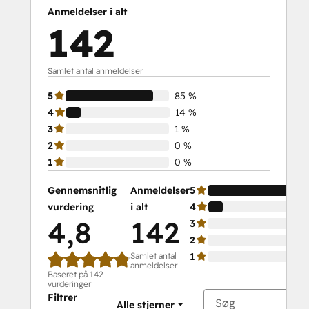
Platform Consulting
Anmeldelser i alt
Revenue Operations
142
Sales Enablement
Sales Management Training: Strategies
for Developing a Successful Modern
Samlet antal anmeldelser
Sales Team
5
85 %
Salesforce Integration Certification
4
14 %
SEO
3
1 %
SEO II
2
0 %
Service Hub Software
1
0 %
Social
Media
Gennemsnitlig
Anmeldelser
5
Marketing
vurdering
i alt
4
Certification
4,8
142
3
Course
2
Social
Samlet antal
1
anmeldelser
Media
Baseret på 142
Marketing
vurderinger
Filtrer
Certification
Alle stjerner