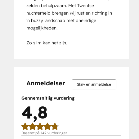
zelden behulpzaam. Met Twentse 
Implementation
nuchterheid brengen wij rust en richting in 
for
’n buzzy landschap met oneindige 
Partners
mogelijkheden.

HubSpot Marketing Hub Software
Certification
Zo slim kan het zijn.
HubSpot Reporting
HubSpot Sales Hub Software
Certification
HubSpot Solutions Partner
0 %
0 %
1 %
14 %
85 %
0 %
0 %
1 %
14 %
85 %
HubSpot
fuldendt
fuldendt
fuldendt
fuldendt
fuldendt
fuldendt
fuldendt
fuldendt
fuldendt
fuldendt
Trainer
Anmeldelser
Skriv en anmeldelse
Certification
Inbound
Gennemsnitlig vurdering
Inbound Marketing
4,8
Inbound Marketing Optimization
Inbound Sales
Integrating With HubSpot I: Foundations
Objectives-Based Onboarding
Baseret på 142 vurderinger