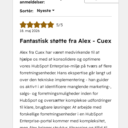
anmeldelser:
II
Nyeste
Sortér:
5/5
18. maj 2026
Fantastisk støtte fra Alex - Cuex
Alex fra Cuex har været medvirkende til at
hjælpe os med at konsolidere og optimere
vores HubSpot Enterprise-miljø på tværs af flere
forretningsenheder. Hans ekspertise går langt ud
over den tekniske implementering - han guider
os aktivt i at identificere manglende marketing-,
salgs- og forretningsmuligheder inden for
HubSpot og oversætter komplekse udfordringer
til klare, brugbare løsninger. At arbejde med
forskellige forretningsenheder i en HubSpot
Enterprise-portal kommer med kompleksitet,
men Alex bringer struktur, tilpasning og tillid til