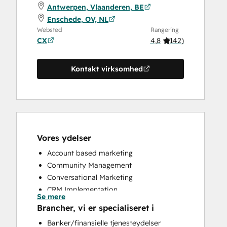
Antwerpen, Vlaanderen, BE
Enschede, OV, NL
Websted
Rangering
CX
4,8
(
142
)
Kontakt virksomhed
Vores ydelser
Account based marketing
Community Management
Conversational Marketing
CRM Implementation
Se mere
CRM Migration
Brancher, vi er specialiseret i
Custom API Integrations
Banker/finansielle tjenesteydelser
Customer Marketing