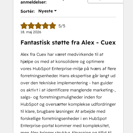
anmeldelser:
II
Nyeste
Sortér:
5/5
18. maj 2026
Fantastisk støtte fra Alex - Cuex
Alex fra Cuex har været medvirkende til at
hjælpe os med at konsolidere og optimere
vores HubSpot Enterprise-miljø på tværs af flere
forretningsenheder. Hans ekspertise går langt ud
over den tekniske implementering - han guider
os aktivt i at identificere manglende marketing-,
salgs- og forretningsmuligheder inden for
HubSpot og oversætter komplekse udfordringer
til klare, brugbare løsninger. At arbejde med
forskellige forretningsenheder i en HubSpot
Enterprise-portal kommer med kompleksitet,
men Alex bringer struktur, tilpasning og tillid til