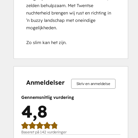
zelden behulpzaam. Met Twentse 
Implementation
nuchterheid brengen wij rust en richting in 
for
’n buzzy landschap met oneindige 
Partners
mogelijkheden.

HubSpot Marketing Hub Software
Certification
Zo slim kan het zijn.
HubSpot Reporting
HubSpot Sales Hub Software
Certification
HubSpot Solutions Partner
0 %
0 %
1 %
14 %
85 %
0 %
0 %
1 %
14 %
85 %
HubSpot
fuldendt
fuldendt
fuldendt
fuldendt
fuldendt
fuldendt
fuldendt
fuldendt
fuldendt
fuldendt
Trainer
Anmeldelser
Skriv en anmeldelse
Certification
Inbound
Gennemsnitlig vurdering
Inbound Marketing
4,8
Inbound Marketing Optimization
Inbound Sales
Integrating With HubSpot I: Foundations
Objectives-Based Onboarding
Baseret på 142 vurderinger