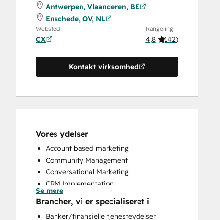
Antwerpen, Vlaanderen, BE
Enschede, OV, NL
Websted
Rangering
CX
4,8
(
142
)
Kontakt virksomhed
Vores ydelser
Account based marketing
Community Management
Conversational Marketing
CRM Implementation
Se mere
CRM Migration
Brancher, vi er specialiseret i
Custom API Integrations
Banker/finansielle tjenesteydelser
Customer Marketing