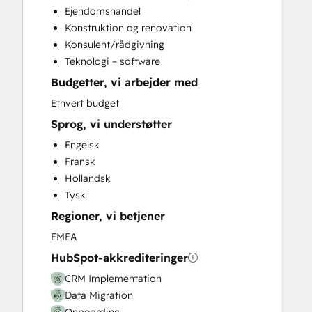
Ejendomshandel
Customer Success Training
Konstruktion og renovation
Customer Support Training
Konsulent/rådgivning
Customer Survey and Analysis
Teknologi – software
Email Marketing
Budgetter, vi arbejder med
Full Inbound Marketing Services
Help Desk Implementation
Ethvert budget
Knowledge Base Development
Sprog, vi understøtter
Paid Advertising
Engelsk
Programmable Automation
Fransk
Sales and Marketing Alignment
Hollandsk
Sales Coaching and Training
Tysk
Sales Enablement
Regioner, vi betjener
Website Design
Website Development
EMEA
Website Migration
HubSpot-akkrediteringer
CRM Implementation
Data Migration
Onboarding