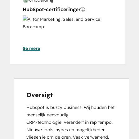
HubSpot-certificeringer
AI
for
Marketing,
Sales,
Se mere
and
Service
Bootcamp
Content Hub Software Certified
Content Marketing
CRM Data Migration Certification
Data Integrations Certification
Oversigt
Digital Advertising
Hubspot is buzzy business. Wij houden het 
Digital Marketing
menselijk eenvoudig.

Email Marketing Certification
CRM-technologie  verandert in rap tempo. 
Frictionless Sales
Nieuwe tools, hypes en mogelijkheden 
Guided Client Onboarding
vliegen je om de oren. Vaak verwarrend, 
HubSpot