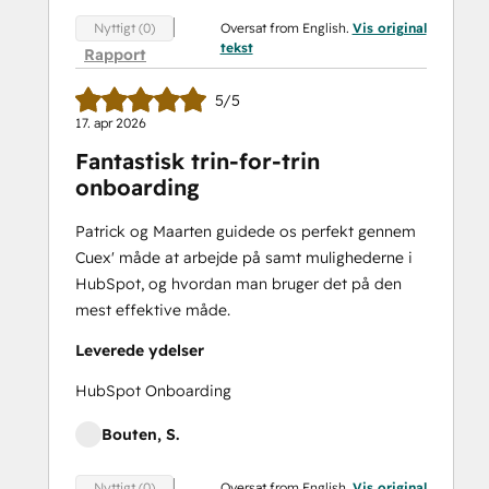
Oversat from English.
Vis original
Nyttigt (0)
tekst
Rapport
5/5
17. apr 2026
Fantastisk trin-for-trin
onboarding
Patrick og Maarten guidede os perfekt gennem
Cuex' måde at arbejde på samt mulighederne i
HubSpot, og hvordan man bruger det på den
mest effektive måde.
Leverede ydelser
HubSpot Onboarding
Bouten, S.
Oversat from English.
Vis original
Nyttigt (0)