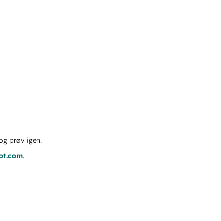
og prøv igen.
pot.com
.