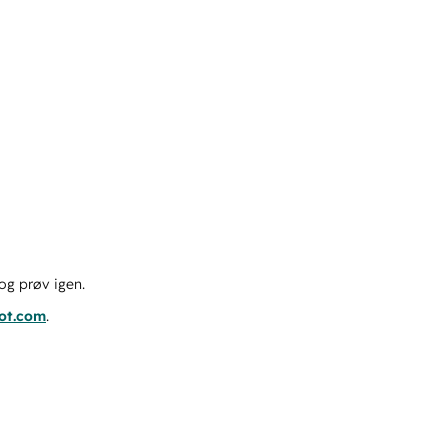
og prøv igen.
pot.com
.