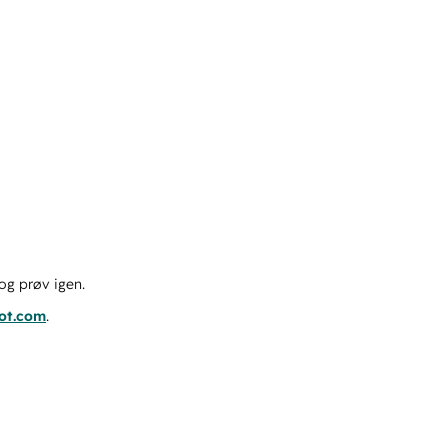
og prøv igen.
pot.com
.