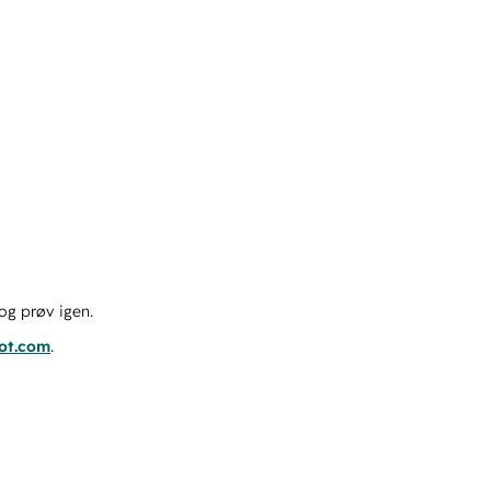
og prøv igen.
pot.com
.