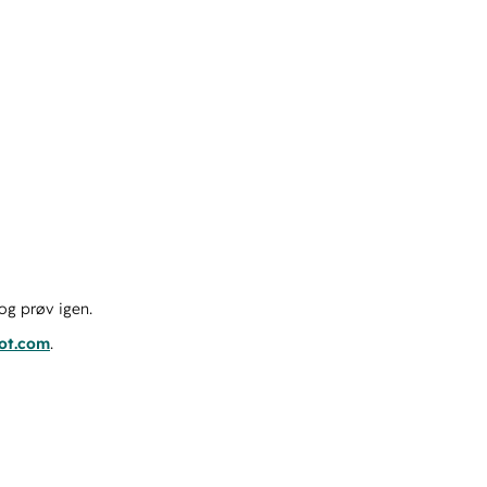
og prøv igen.
pot.com
.