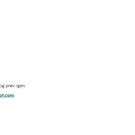
og prøv igen.
pot.com
.