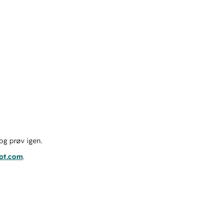
og prøv igen.
pot.com
.