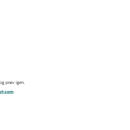
og prøv igen.
pot.com
.