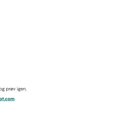
og prøv igen.
pot.com
.