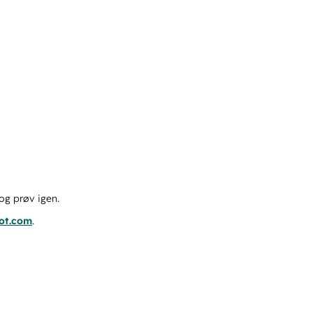
og prøv igen.
pot.com
.