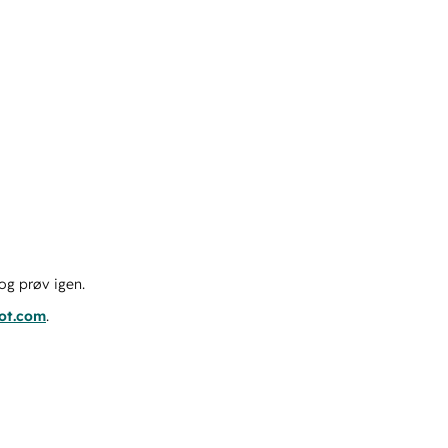
og prøv igen.
pot.com
.