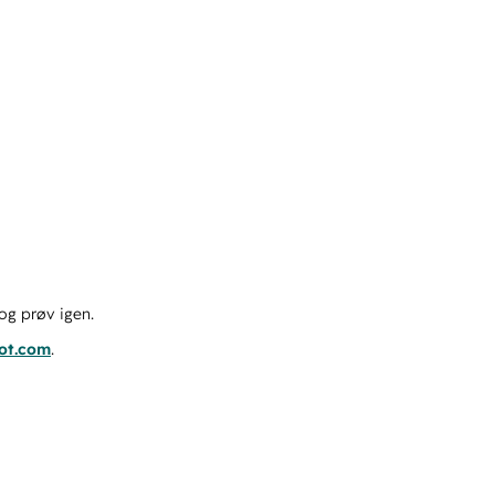
og prøv igen.
pot.com
.