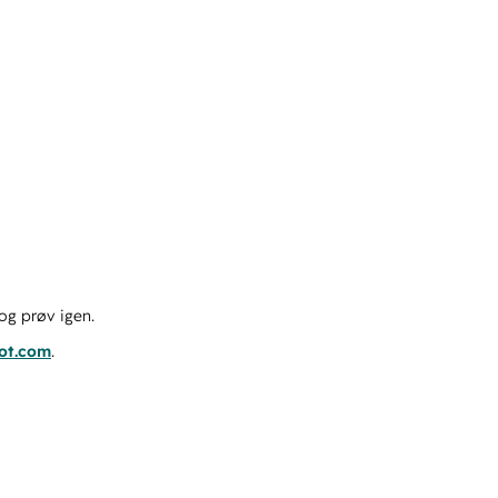
og prøv igen.
pot.com
.