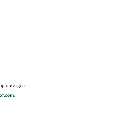
og prøv igen.
pot.com
.