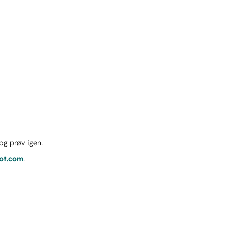
og prøv igen.
pot.com
.