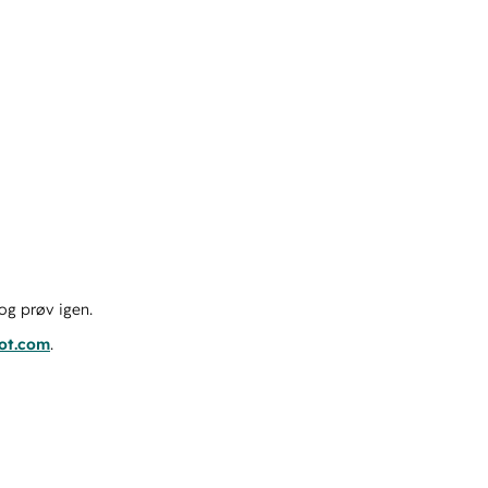
og prøv igen.
pot.com
.