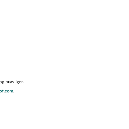
og prøv igen.
pot.com
.