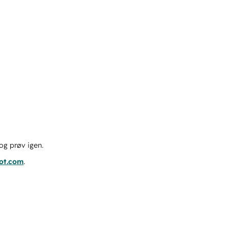
og prøv igen.
pot.com
.