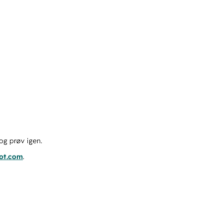
og prøv igen.
pot.com
.