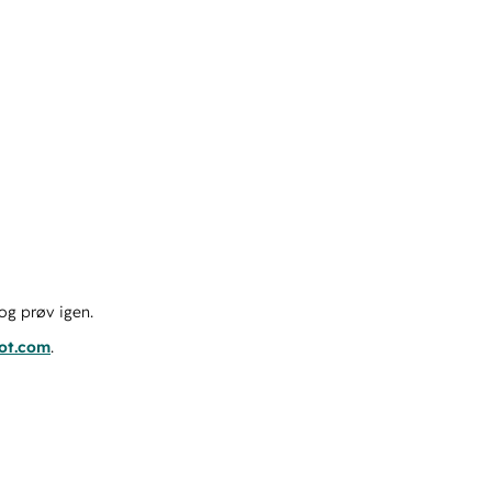
og prøv igen.
pot.com
.