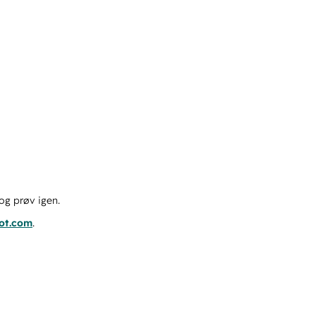
og prøv igen.
pot.com
.