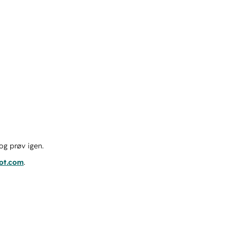
og prøv igen.
pot.com
.