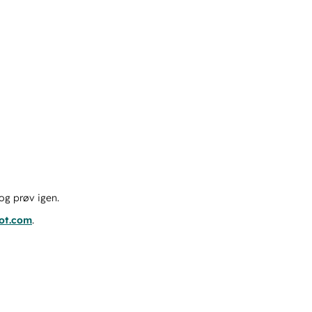
og prøv igen.
pot.com
.